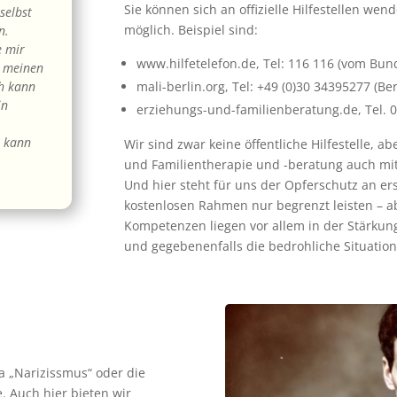
Sie können sich an offizielle Hilfestellen we
selbst
möglich. Beispiel sind:
n.
e mir
www.hilfetelefon.de, Tel: 116 116 (vom Bun
h meinen
mali-berlin.org, Tel: +49 (0)30 34395277 (B
ch kann
in
erziehungs-und-familienberatung.de, Tel. 
h kann
Wir sind zwar keine öffentliche Hilfestelle, 
und Familientherapie und -beratung auch mi
Und hier steht für uns der Opferschutz an er
kostenlosen Rahmen nur begrenzt leisten – ab
Kompetenzen liegen vor allem in der Stärkung
und gegebenenfalls die bedrohliche Situatio
 „Narizissmus“ oder die
e. Auch hier bieten wir